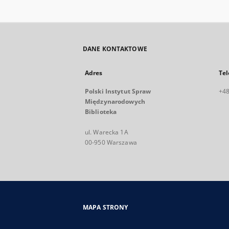
DANE KONTAKTOWE
Adres
Tel
Polski Instytut Spraw
+48
Międzynarodowych
Biblioteka
ul. Warecka 1A
00-950 Warszawa
MAPA STRONY