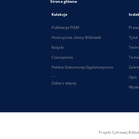
Strona główna
Kolekcje
Inde
Publikacje PISM
Praw
Historyczne zbiory Biblioteki
Tytuł
Książki
Twór
Czasopisma
Tema
Polskie Dokumenty Dyplomatyczne
Zakre
...
Opis
Zobacz więcej
Wyda
Projekt Cyfrowej Bibl