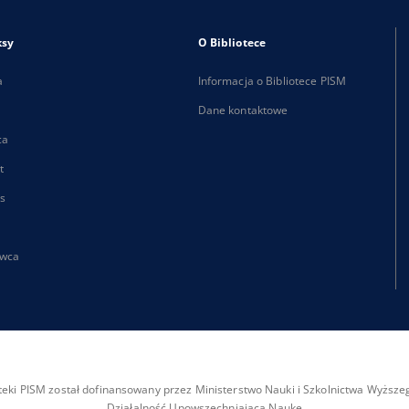
ksy
O Bibliotece
a
Informacja o Bibliotece PISM
Dane kontaktowe
ca
t
s
wca
ioteki PISM został dofinansowany przez Ministerstwo Nauki i Szkolnictwa Wyżs
Działalność Upowszechniająca Naukę