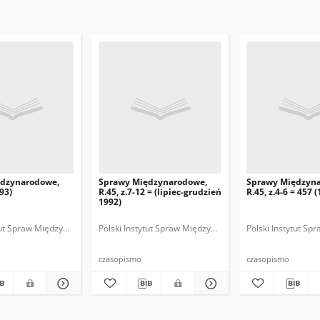
ędzynarodowe,
Sprawy Międzynarodowe,
Sprawy Międzyn
993)
R.45, z.7-12 = (lipiec-grudzień
R.45, z.4-6 = 457 
1992)
ytut Spraw Międzynarodowych.
 Fundacja Spraw Międzynarodowych.
Polski Instytut Spraw Międzynarodowych.
Polska Fundacja Spraw Międzynarodowych.
Polska. Ministerstwo Spraw Zagranicznych
Polski Instytut S
Polska Funda
Polska
czasopismo
czasopismo