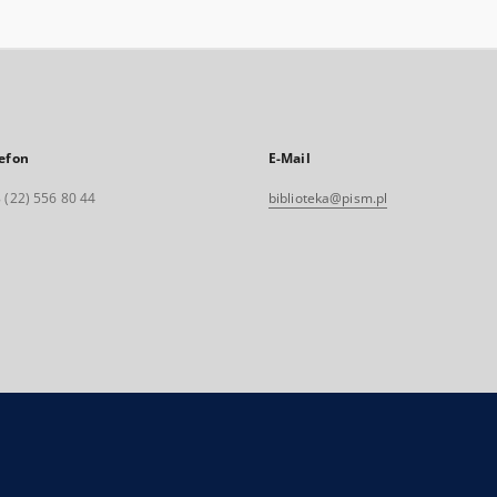
efon
E-Mail
 (22) 556 80 44
biblioteka@pism.pl