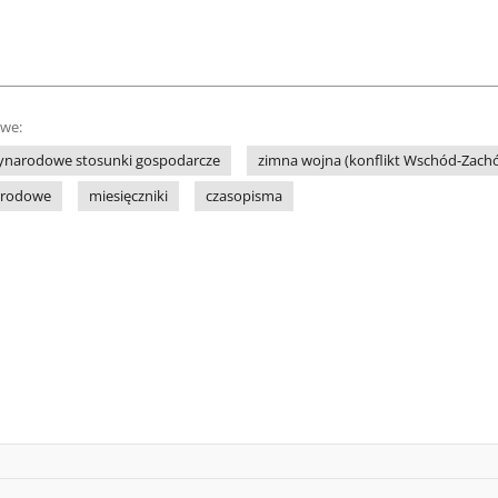
owe:
ynarodowe stosunki gospodarcze
zimna wojna (konflikt Wschód-Zach
arodowe
miesięczniki
czasopisma