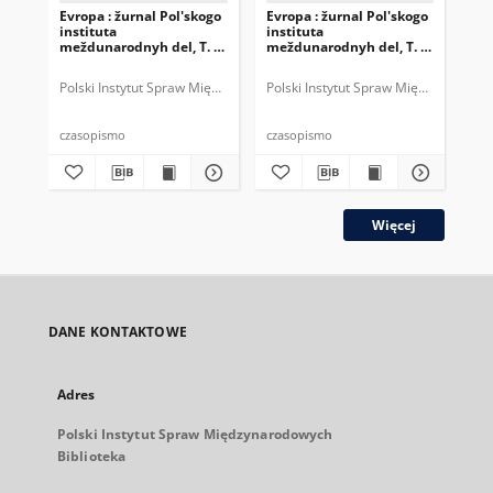
Evropa : žurnal Pol'skogo
Evropa : žurnal Pol'skogo
Evr
instituta
instituta
ins
meždunarodnyh del, T. 4,
meždunarodnyh del, T. 3,
mež
nr 1 = 10 (2004)
nr 3 = 8 (2003)
nr 
Polski Instytut Spraw Międzynarodowych.
Polski Instytut Spraw Międzynarodow
Pol
czasopismo
czasopismo
cza
Więcej
DANE KONTAKTOWE
Adres
Polski Instytut Spraw Międzynarodowych
Biblioteka