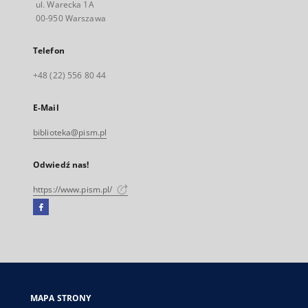
ul. Warecka 1A
00-950 Warszawa
Telefon
+48 (22) 556 80 44
E-Mail
biblioteka@pism.pl
Odwiedź nas!
https://www.pism.pl/
Facebook
Link
zewnętrzny,
otworzy
się
w
nowej
MAPA STRONY
karcie