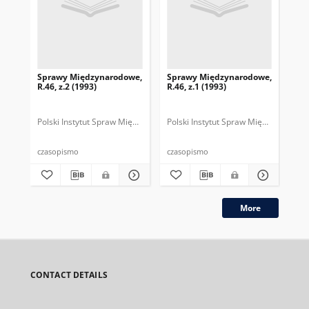
Sprawy Międzynarodowe,
Sprawy Międzynarodowe,
Sp
R.46, z.2 (1993)
R.46, z.1 (1993)
R.4
gru
Polski Instytut Spraw Międzynarodowych.
Polski Instytut Spraw Międzynarodow
Polska Fundacja Spraw Mię
Pol
czasopismo
czasopismo
cza
More
CONTACT DETAILS