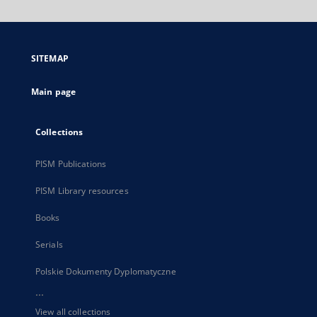
will
open
in
a
SITEMAP
new
tab
Main page
Collections
PISM Publications
PISM Library resources
Books
Serials
Polskie Dokumenty Dyplomatyczne
...
View all collections