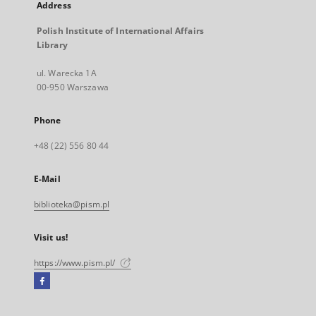
Address
Polish Institute of International Affairs
Library
ul. Warecka 1A
00-950 Warszawa
Phone
+48 (22) 556 80 44
E-Mail
biblioteka@pism.pl
Visit us!
https://www.pism.pl/
Facebook
External
link,