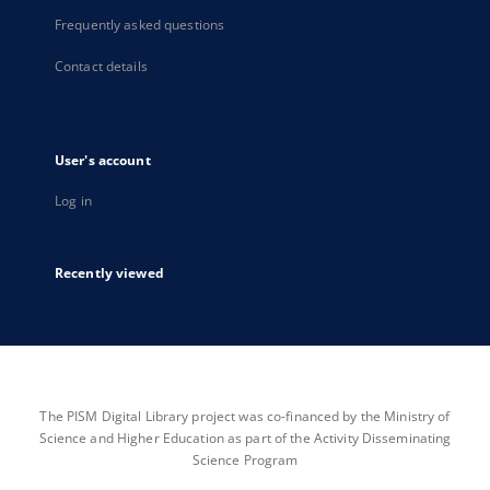
Frequently asked questions
Contact details
User's account
Log in
Recently viewed
The PISM Digital Library project was co-financed by the Ministry of
Science and Higher Education as part of the Activity Disseminating
Science Program