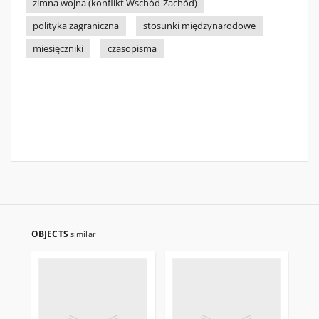
zimna wojna (konflikt Wschód-Zachód)
polityka zagraniczna
stosunki międzynarodowe
miesięczniki
czasopisma
OBJECTS
similar