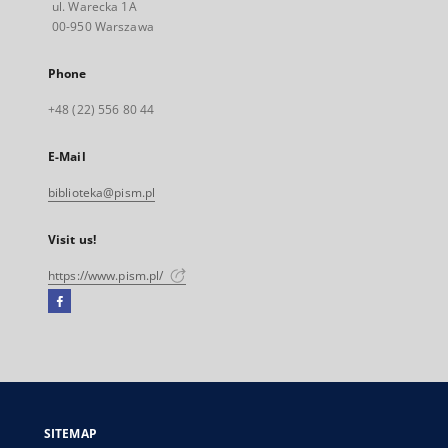
ul. Warecka 1A
00-950 Warszawa
Phone
+48 (22) 556 80 44
E-Mail
biblioteka@pism.pl
Visit us!
https://www.pism.pl/
Facebook
External
link,
will
open
in
a
SITEMAP
new