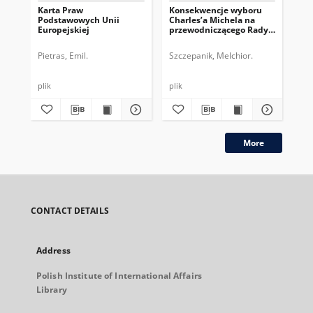
Karta Praw
Konsekwencje wyboru
Pr
Podstawowych Unii
Charles’a Michela na
Eur
Europejskiej
przewodniczącego Rady
na
Europejskiej
Ko
Pietras, Emil.
Szczepanik, Melchior.
Kry
plik
plik
plik
More
CONTACT DETAILS
Address
Polish Institute of International Affairs
Library