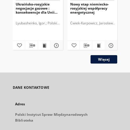
Ukraińsko-rosyjskie
Nowy etap niemiecko-
Ko
negocjacje gazowe :
rosyjskiej współpracy
ukr
konsekwencje dla Unii
energetycznej
ga
Europejskiej
Lyubashenko, Igor.
Polski Instytut Spraw Międzynarodowych.
Ćwiek-Karpowicz, Jarosław.
Polski I
Ebe
plik
Więcej
DANE KONTAKTOWE
Adres
Polski Instytut Spraw Międzynarodowych
Biblioteka