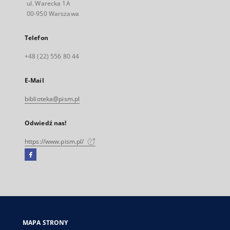
ul. Warecka 1A
00-950 Warszawa
Telefon
+48 (22) 556 80 44
E-Mail
biblioteka@pism.pl
Odwiedź nas!
https://www.pism.pl/
Facebook
Link
zewnętrzny,
otworzy
się
w
nowej
MAPA STRONY
karcie