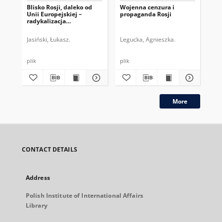
Blisko Rosji, daleko od
Wojenna cenzura i
Zw
Unii Europejskiej –
propaganda Rosji
ros
radykalizacja
na
Alternatywy dla Niemiec
Jasiński, Łukasz.
Legucka, Agnieszka.
Kac
plik
plik
plik
More
CONTACT DETAILS
Address
Polish Institute of International Affairs
Library