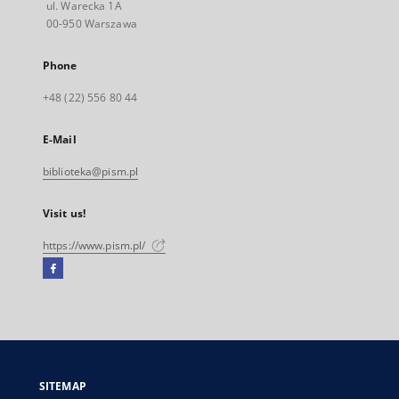
ul. Warecka 1A
00-950 Warszawa
Phone
+48 (22) 556 80 44
E-Mail
biblioteka@pism.pl
Visit us!
https://www.pism.pl/
Facebook
External
link,
will
open
in
a
SITEMAP
new