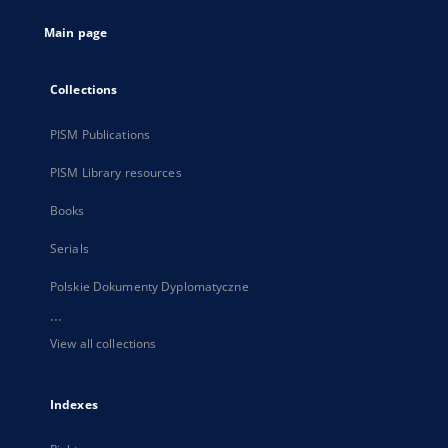
tab
Main page
Collections
PISM Publications
PISM Library resources
Books
Serials
Polskie Dokumenty Dyplomatyczne
...
View all collections
Indexes