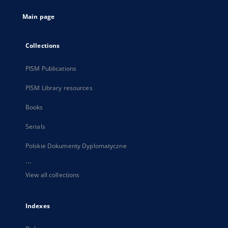
tab
Main page
Collections
PISM Publications
PISM Library resources
Books
Serials
Polskie Dokumenty Dyplomatyczne
...
View all collections
Indexes