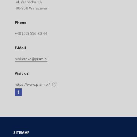
ul. Warecka 1A
00-950 Warszawa
Phone
+48 (22) 556 80 44
E-Mail
biblioteka@pism.pl
Visit us!
https://www.pism.pl/
Facebook
External
link,
will
open
in
a
SITEMAP
new