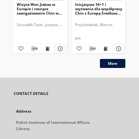
Wizyta Wen Jiabao w
Inicjatywa 16+1 i
Ro
Europie i rosnące
wyzwania dla współpracy
be
zaangażowanie Chin w
Chin z Europą Środkowo-
Śr
Unii Europejskiej
Wschodnią
Szczudlik-Tatar, Justyna.
Polski Instytut Spraw Międzynarodowych.
Przychodniak, Marcin.
Kam
plik
More
CONTACT DETAILS
Address
Polish Institute of International Affairs
Library