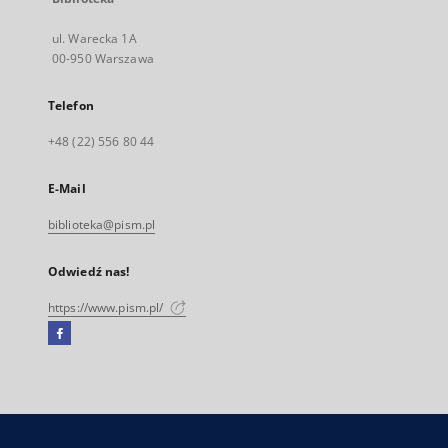
ul. Warecka 1A
00-950 Warszawa
Telefon
+48 (22) 556 80 44
E-Mail
biblioteka@pism.pl
Odwiedź nas!
https://www.pism.pl/
Facebook
Link
zewnętrzny,
otworzy
się
w