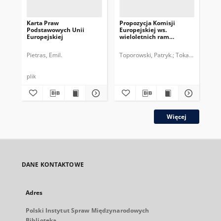
Karta Praw
Propozycja Komisji
Pr
Podstawowych Unii
Europejskiej ws.
Eur
Europejskiej
wieloletnich ram
na
finansowych 2014-2020 :
Ko
więcej za tyle samo
Pietras, Emil.
Toporowski, Patryk.
Tokarski, Paweł.
Kry
plik
plik
Więcej
DANE KONTAKTOWE
Adres
Polski Instytut Spraw Międzynarodowych
Biblioteka