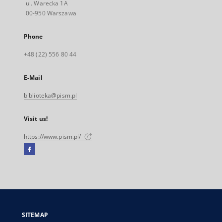
ul. Warecka 1A
00-950 Warszawa
Phone
+48 (22) 556 80 44
E-Mail
biblioteka@pism.pl
Visit us!
https://www.pism.pl/
Facebook
External
link,
will
open
in
a
SITEMAP
new