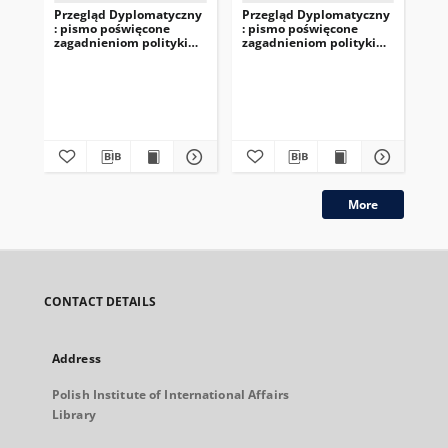
Przegląd Dyplomatyczny
Przegląd Dyplomatyczny
Pr
: pismo poświęcone
: pismo poświęcone
: 
zagadnieniom polityki
zagadnieniom polityki
za
międzynarodowej. 1920,
międzynarodowej. 1921,
mi
R.2, nr 6
R.3, nr 3-4
R.3
More
CONTACT DETAILS
Address
Polish Institute of International Affairs
Library