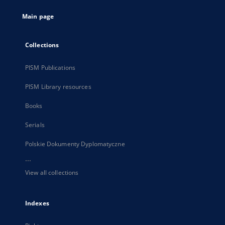
tab
Main page
Collections
PISM Publications
PISM Library resources
Books
Serials
Polskie Dokumenty Dyplomatyczne
...
View all collections
Indexes