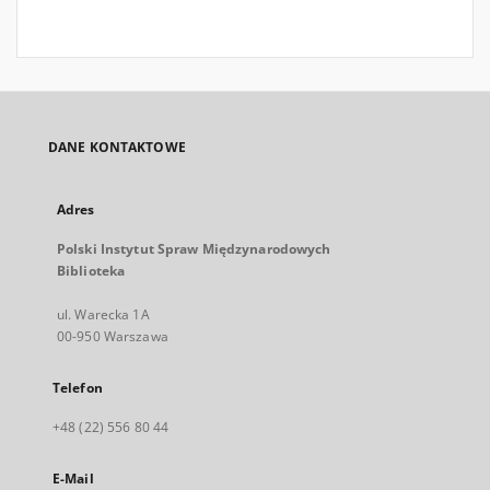
DANE KONTAKTOWE
Adres
Polski Instytut Spraw Międzynarodowych
Biblioteka
ul. Warecka 1A
00-950 Warszawa
Telefon
+48 (22) 556 80 44
E-Mail