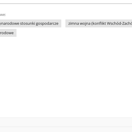
owe:
ynarodowe stosunki gospodarcze
zimna wojna (konflikt Wschód-Zach
arodowe