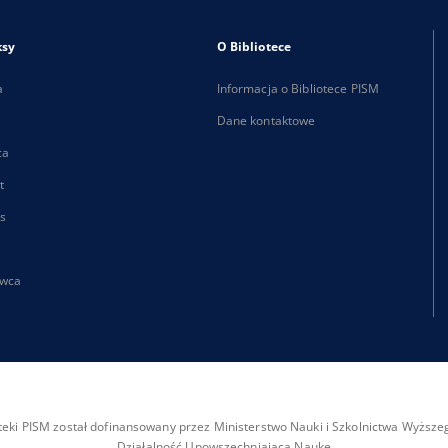
ksy
O Bibliotece
a
Informacja o Bibliotece PISM
Dane kontaktowe
ca
t
s
wca
ioteki PISM został dofinansowany przez Ministerstwo Nauki i Szkolnictwa Wyżs
Działalność Upowszechniająca Naukę