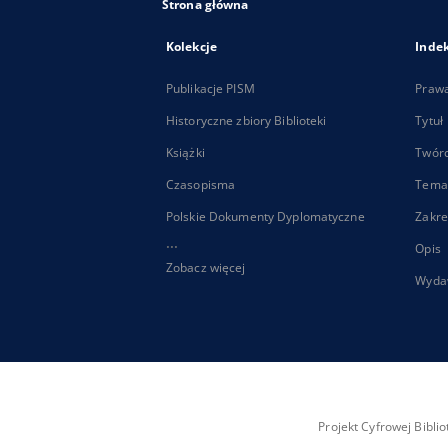
Strona główna
Kolekcje
Inde
Publikacje PISM
Praw
Historyczne zbiory Biblioteki
Tytuł
Książki
Twór
Czasopisma
Tema
Polskie Dokumenty Dyplomatyczne
Zakre
...
Opis
Zobacz więcej
Wyda
Projekt Cyfrowej Bibl