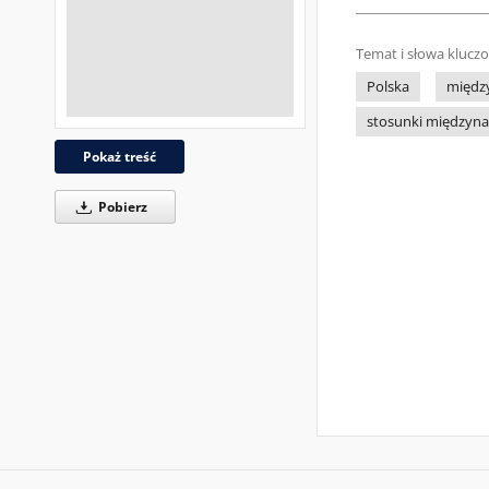
Temat i słowa klucz
Polska
międz
stosunki międzyn
Pokaż treść
Pobierz