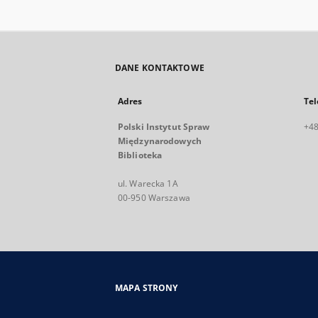
DANE KONTAKTOWE
Adres
Tel
Polski Instytut Spraw
+48
Międzynarodowych
Biblioteka
ul. Warecka 1A
00-950 Warszawa
MAPA STRONY