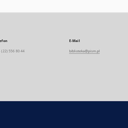
efon
E-Mail
 (22) 556 80 44
biblioteka@pism.pl