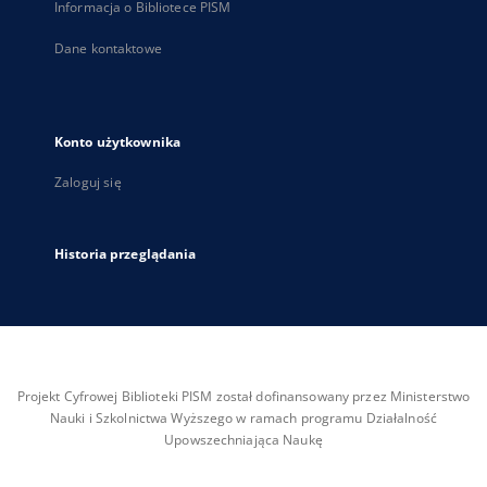
Informacja o Bibliotece PISM
Dane kontaktowe
Konto użytkownika
Zaloguj się
Historia przeglądania
Projekt Cyfrowej Biblioteki PISM został dofinansowany przez Ministerstwo
Nauki i Szkolnictwa Wyższego w ramach programu Działalność
Upowszechniająca Naukę