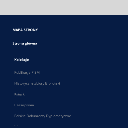
zewnętrzny,
otworzy
się
w
nowej
MAPA STRONY
karcie
Strona główna
Kolekcje
Publikacje PISM
Historyczne zbiory Biblioteki
Książki
Czasopisma
Polskie Dokumenty Dyplomatyczne
...