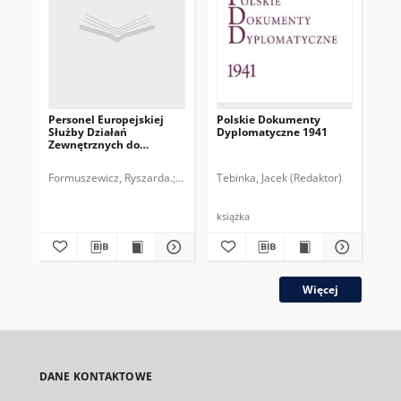
Personel Europejskiej
Polskie Dokumenty
Po
Służby Działań
Dyplomatyczne 1941
Dy
Zewnętrznych do
st
przeglądu? : bilans i
wnioski z dotychczasowej
Formuszewicz, Ryszarda.
Liszczyk, Dorota.
Tebinka, Jacek (Redaktor)
Polski Instytut Spraw Mię
Dęb
polityki kadrowej
książka
ksi
Więcej
DANE KONTAKTOWE