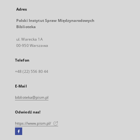
Adres
Polski Instytut Spraw Międzynarodowych
Biblioteka
ul. Warecka 1A
00-950 Warszawa
Telefon
+48 (22) 556 80 44
E-Mail
biblioteka@pism.pl
Odwiedź nas!
https://www.pism.pl/
Facebook
Link