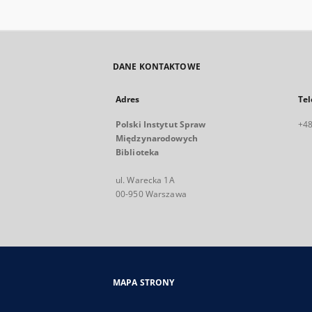
DANE KONTAKTOWE
Adres
Tel
Polski Instytut Spraw
+48
Międzynarodowych
Biblioteka
ul. Warecka 1A
00-950 Warszawa
MAPA STRONY