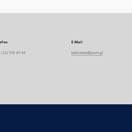
efon
E-Mail
 (22) 556 80 44
biblioteka@pism.pl