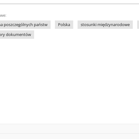
owe:
zna poszczególnych państw
Polska
stosunki międzynarodowe
iory dokumentów