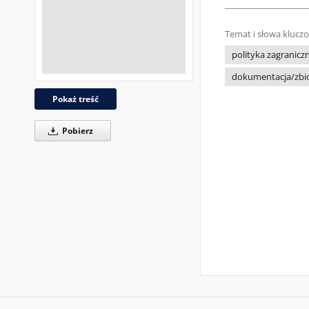
Temat i słowa klucz
polityka zagranic
dokumentacja/zb
Pokaż treść
Pobierz