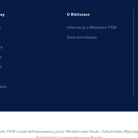
ksy
O Bibliotece
a
Informacja o Bibliotece PISM
Dane kontaktowe
ca
t
s
wca
ioteki PISM został dofinansowany przez Ministerstwo Nauki i Szkolnictwa Wyżs
Działalność Upowszechniająca Naukę