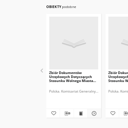
OBIEKTY
podobne
Zbiór Dokumentów
Zbiór Dok
Urzędowych Dotyczących
Urzędowych
Stosunku Wolnego Miasta
Stosunku W
Gdańska do
Gdańska d
Rzeczypospolitej Polskiej,
Rzeczypospo
Polska. Komisariat Generalny Rzeczypospolitej Pol
Polska. Komi
Cz.11, 1935-1936
Cz.5, 1929