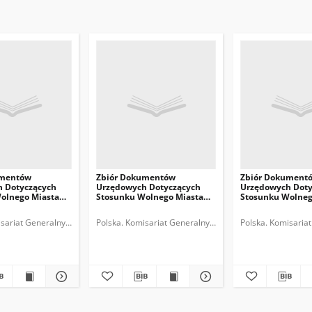
umentów
Zbiór Dokumentów
Zbiór Dokument
 Dotyczących
Urzędowych Dotyczących
Urzędowych Doty
olnego Miasta
Stosunku Wolnego Miasta
Stosunku Wolneg
o
Gdańska do
Gdańska do
litej Polskiej,
Rzeczypospolitej Polskiej,
Rzeczypospolitej 
skiej (Gdańsk).
sariat Generalny Rzeczypospolitej Polskiej (Gdańsk).
Polska. Komisariat Generalny Rzeczypospolitej Polskiej 
Polska. Komisariat
Cz.4, 1927-1928
Cz.3, 1924-1926