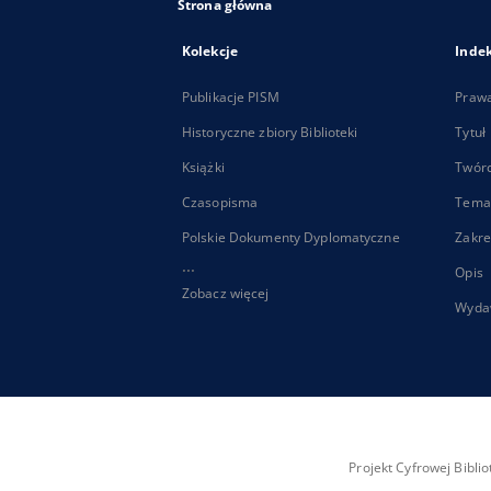
Strona główna
Kolekcje
Inde
Publikacje PISM
Praw
Historyczne zbiory Biblioteki
Tytuł
Książki
Twór
Czasopisma
Tema
Polskie Dokumenty Dyplomatyczne
Zakre
...
Opis
Zobacz więcej
Wyda
Projekt Cyfrowej Bibl