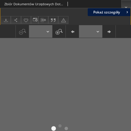
Zbiór Dokumentów Urzędowych Dotyczących Stosunku Wolnego Miasta Gdańska do Rzeczypospolitej Polskiej, Cz.6, 1930
Pokaż szczegóły