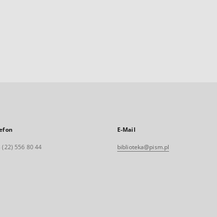
efon
E-Mail
 (22) 556 80 44
biblioteka@pism.pl