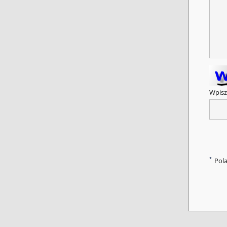
Wpisz
*
Pol