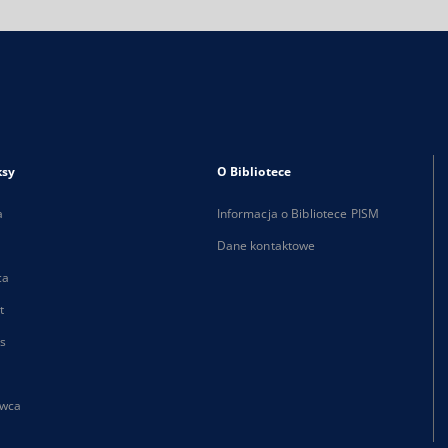
ksy
O Bibliotece
a
Informacja o Bibliotece PISM
Dane kontaktowe
ca
t
s
wca