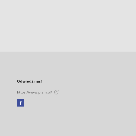
Odwiedź nas!
https://www.pism.pl/
Facebook
Link
zewnętrzny,
otworzy
się
w