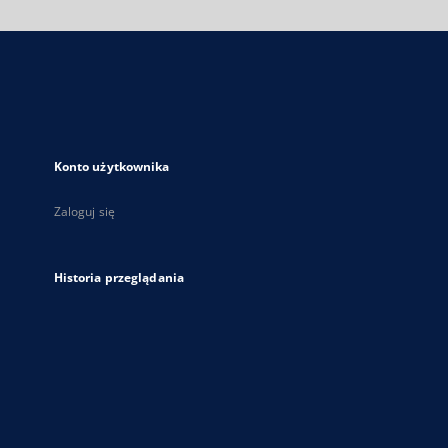
nowej
karcie
Konto użytkownika
Zaloguj się
Historia przeglądania