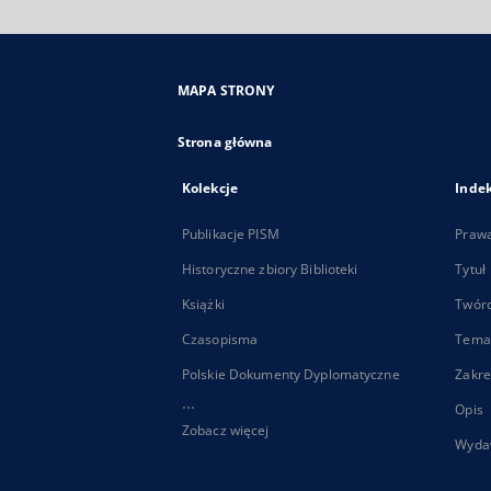
MAPA STRONY
Strona główna
Kolekcje
Inde
Publikacje PISM
Praw
Historyczne zbiory Biblioteki
Tytuł
Książki
Twór
Czasopisma
Tema
Polskie Dokumenty Dyplomatyczne
Zakre
...
Opis
Zobacz więcej
Wyda