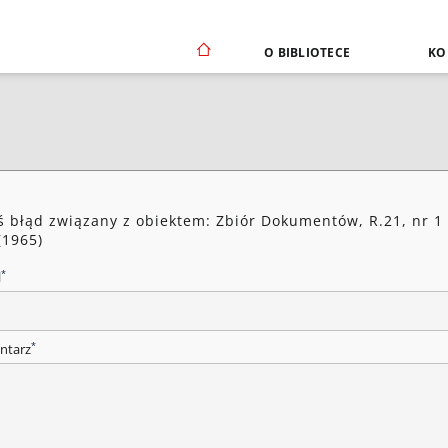
O BIBLIOTECE
KO
ś błąd związany z obiektem: Zbiór Dokumentów, R.21, nr 1
(1965)
*
l
*
ntarz