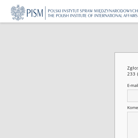
Zgło
233 
E-mai
Kome