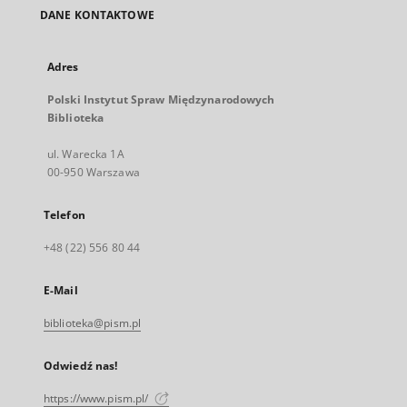
DANE KONTAKTOWE
Adres
Polski Instytut Spraw Międzynarodowych
Biblioteka
ul. Warecka 1A
00-950 Warszawa
Telefon
+48 (22) 556 80 44
E-Mail
biblioteka@pism.pl
Odwiedź nas!
https://www.pism.pl/