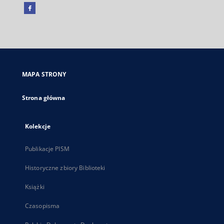
Facebook
Link
zewnętrzny,
otworzy
się
w
nowej
MAPA STRONY
karcie
Strona główna
Kolekcje
Publikacje PISM
Historyczne zbiory Biblioteki
Książki
Czasopisma