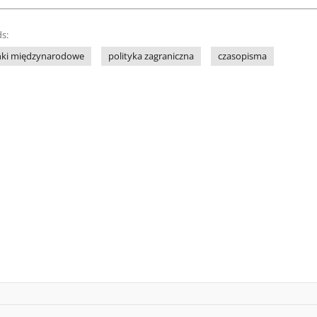
s:
nki międzynarodowe
polityka zagraniczna
czasopisma