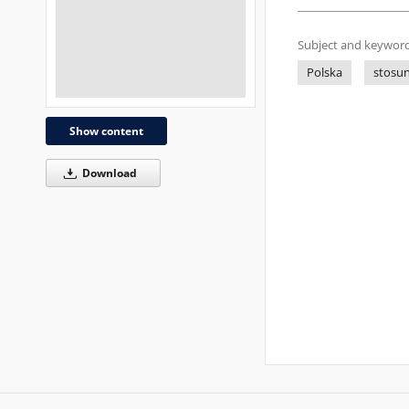
Subject and keyword
Polska
stosu
Show content
Download