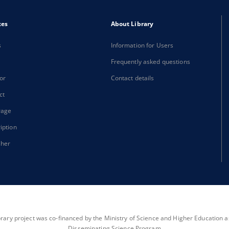
xes
About Library
s
Information for Users
Frequently asked questions
or
Contact details
ct
rage
iption
sher
brary project was co-financed by the Ministry of Science and Higher Education as 
Disseminating Science Program