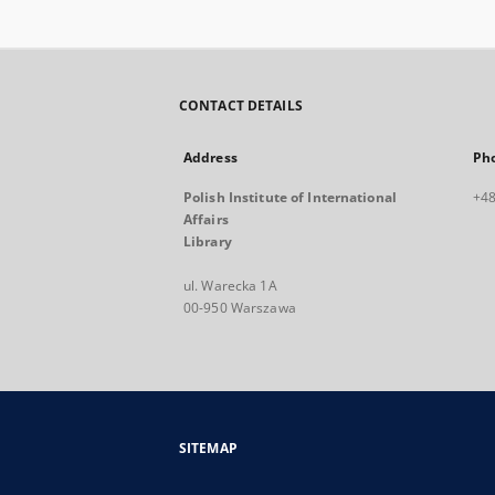
CONTACT DETAILS
Address
Ph
Polish Institute of International
+48
Affairs
Library
ul. Warecka 1A
00-950 Warszawa
SITEMAP