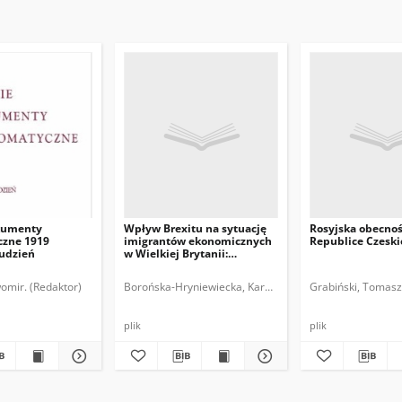
kumenty
Wpływ Brexitu na sytuację
Rosyjska obecno
zne 1919
imigrantów ekonomicznych
Republice Czeski
rudzień
w Wielkiej Brytanii:
implikacje dla Polski i
polskich obywateli
omir. (Redaktor)
Borońska-Hryniewiecka, Karolina.
Grabiński, Tomasz
plik
plik