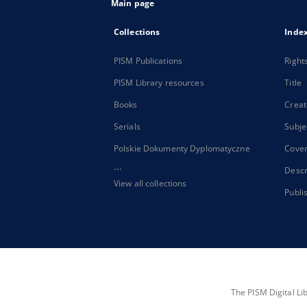
Main page
Collections
Inde
PISM Publications
Right
PISM Library resources
Title
Books
Creat
Serials
Subje
Polskie Dokumenty Dyplomatyczne
Cove
...
Descr
View all collections
Publi
The PISM Digital Li