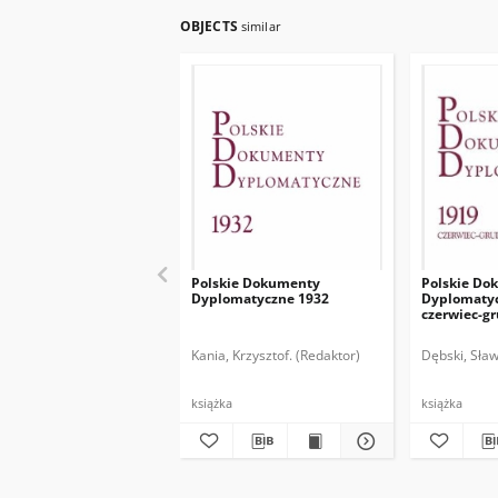
OBJECTS
similar
Polskie Dokumenty
Polskie Do
Dyplomatyczne 1932
Dyplomatyc
czerwiec-g
Kania, Krzysztof. (Redaktor)
Dębski, Sław
książka
książka