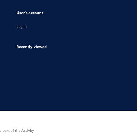
User's account
Log in
Recently viewed
part of the Activity