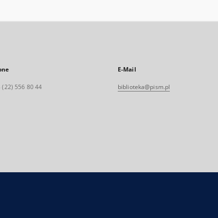
one
E-Mail
 (22) 556 80 44
biblioteka@pism.pl