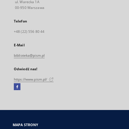
ul. Warecka 1A
00-950 Warszawa
Telefon
+48 (22) 556 80 44
E-Mail
biblioteka@pism.pl
Odwiedź nas!
https://www.pism.pl/
Facebook
Link
zewnętrzny,
otworzy
się
w
nowej
MAPA STRONY
karcie