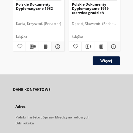
Polskie Dokumenty
Polskie Dokumenty
Wp
Dyplomatyczne 1932
Dyplomatyczne 1919
sy
czerwiec-grudzień
ek
Wie
imp
Kania, Krzysztof. (Redaktor)
Dębski, Sławomir. (Redaktor)
Bor
pol
książka
książka
plik
Więcej
DANE KONTAKTOWE
Adres
Polski Instytut Spraw Międzynarodowych
Biblioteka