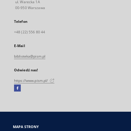
ul. Warecka 1A
00-950 Warszawa
Telefon
+48 (22) 556 80 44
E-Mail
biblioteka@pism.pl
Odwiedź nas!
https://www.pism.pl/
Facebook
Link
zewnętrzny,
otworzy
się
w
nowej
MAPA STRONY
karcie