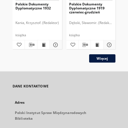
Polskie Dokumenty
Polskie Dokumenty
Wp
Dyplomatyczne 1932
Dyplomatyczne 1919
sy
czerwiec-grudzień
ek
Wie
imp
Kania, Krzysztof. (Redaktor)
Dębski, Sławomir. (Redaktor)
Bor
pol
książka
książka
plik
Więcej
DANE KONTAKTOWE
Adres
Polski Instytut Spraw Międzynarodowych
Biblioteka