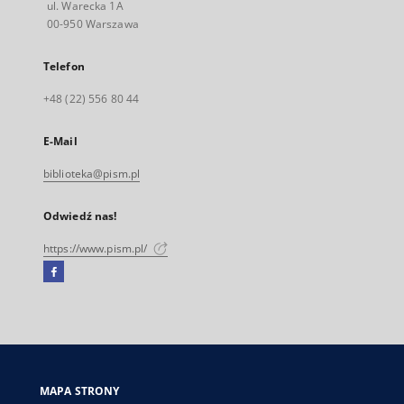
ul. Warecka 1A
00-950 Warszawa
Telefon
+48 (22) 556 80 44
E-Mail
biblioteka@pism.pl
Odwiedź nas!
https://www.pism.pl/
Facebook
Link
zewnętrzny,
otworzy
się
w
nowej
MAPA STRONY
karcie