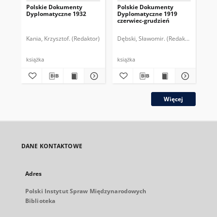
Polskie Dokumenty
Polskie Dokumenty
Wp
Dyplomatyczne 1932
Dyplomatyczne 1919
sy
czerwiec-grudzień
ek
Wie
imp
Kania, Krzysztof. (Redaktor)
Dębski, Sławomir. (Redaktor)
Bor
pol
książka
książka
plik
Więcej
DANE KONTAKTOWE
Adres
Polski Instytut Spraw Międzynarodowych
Biblioteka