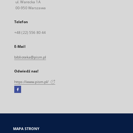
ul. Warecka 1A
00-950 Warszawa
Telefon
+48 (22) 556 80 44
E-Mail
biblioteka@pism.pl
Odwiedź nas!
https://www.pism.pl/
Facebook
Link
zewnętrzny,
otworzy
się
w
nowej
MAPA STRONY
karcie