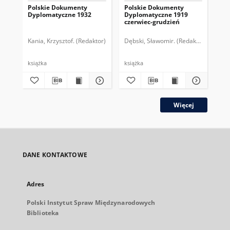
Polskie Dokumenty
Polskie Dokumenty
Wp
Dyplomatyczne 1932
Dyplomatyczne 1919
sy
czerwiec-grudzień
ek
Wie
imp
Kania, Krzysztof. (Redaktor)
Dębski, Sławomir. (Redaktor)
Bor
pol
książka
książka
plik
Więcej
DANE KONTAKTOWE
Adres
Polski Instytut Spraw Międzynarodowych
Biblioteka