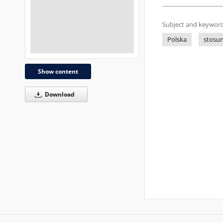
Subject and keyword
Polska
stosu
Show content
Download