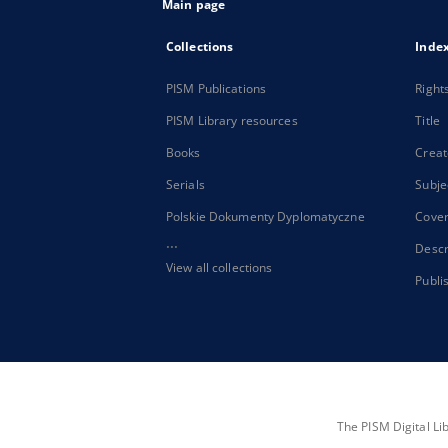
Main page
Collections
Inde
PISM Publications
Right
PISM Library resources
Title
Books
Creat
Serials
Subje
Polskie Dokumenty Dyplomatyczne
Cove
...
Descr
View all collections
Publi
The PISM Digital Li