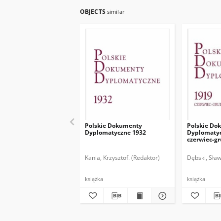
OBJECTS
similar
Polskie Dokumenty
Polskie Do
Dyplomatyczne 1932
Dyplomatyc
czerwiec-g
Kania, Krzysztof. (Redaktor)
Dębski, Sław
książka
książka