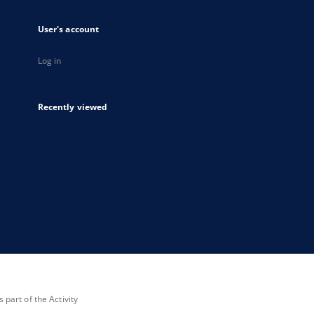
User's account
Log in
Recently viewed
part of the Activity