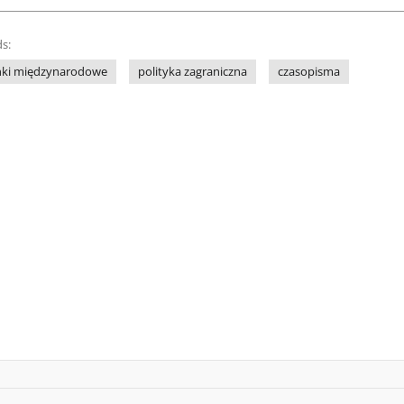
s:
nki międzynarodowe
polityka zagraniczna
czasopisma