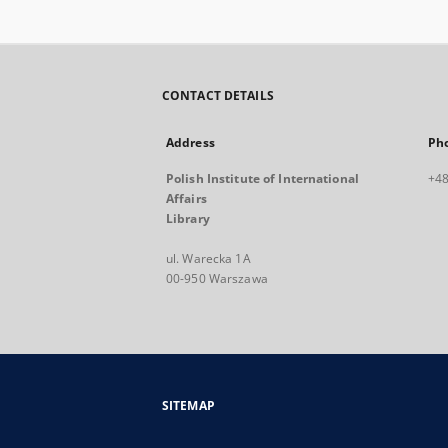
CONTACT DETAILS
Address
Ph
Polish Institute of International
+48
Affairs
Library
ul. Warecka 1A
00-950 Warszawa
SITEMAP