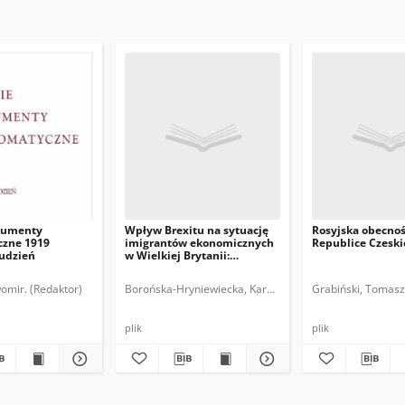
kumenty
Wpływ Brexitu na sytuację
Rosyjska obecno
zne 1919
imigrantów ekonomicznych
Republice Czeski
rudzień
w Wielkiej Brytanii:
implikacje dla Polski i
polskich obywateli
omir. (Redaktor)
Borońska-Hryniewiecka, Karolina.
Grabiński, Tomasz
plik
plik