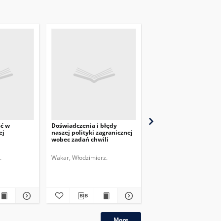
ść w
Doświadczenia i błędy
Przegląd Dyplomatyczn
ej
naszej polityki zagranicznej
pismo poświęcone
wobec zadań chwili
zagadnieniom polityki
międzynarodowej. 1920,
nr 6
.
Wakar, Włodzimierz.
More