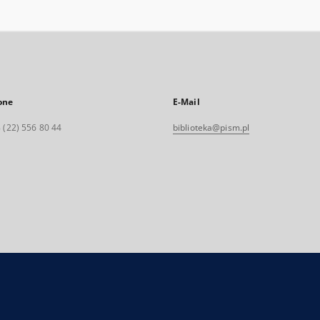
one
E-Mail
 (22) 556 80 44
biblioteka@pism.pl