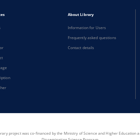
xes
About Library
s
Information for Users
Frequently asked questions
or
Contact details
ct
rage
iption
sher
brary project was co-financed by the Ministry of Science and Higher Education as 
Disseminating Science Program