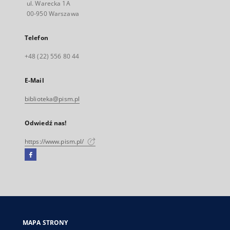
ul. Warecka 1A
00-950 Warszawa
Telefon
+48 (22) 556 80 44
E-Mail
biblioteka@pism.pl
Odwiedź nas!
https://www.pism.pl/
Facebook
Link
zewnętrzny,
otworzy
się
w
nowej
MAPA STRONY
karcie