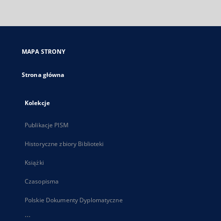
zewnętrzny,
otworzy
się
w
nowej
MAPA STRONY
karcie
Strona główna
Kolekcje
Publikacje PISM
Historyczne zbiory Biblioteki
Książki
Czasopisma
Polskie Dokumenty Dyplomatyczne
...