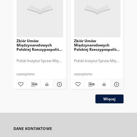
Zbiór Umów
Zbiór Umów
Zb
Międzynarodowych
Międzynarodowych
Mi
Polskiej Rzeczypospolitej
Polskiej Rzeczypospolitej
Pol
Ludowej, 1962
Ludowej, 1959
Lu
Polski Instytut Spraw Międzynarodowych.
Polski Instytut Spraw Międzynarodow
Pol
czasopismo
czasopismo
cza
Więcej
DANE KONTAKTOWE