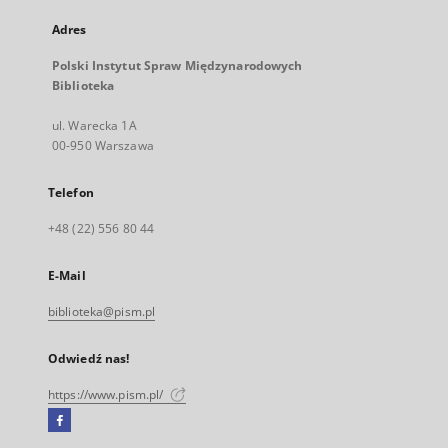
Adres
Polski Instytut Spraw Międzynarodowych
Biblioteka
ul. Warecka 1A
00-950 Warszawa
Telefon
+48 (22) 556 80 44
E-Mail
biblioteka@pism.pl
Odwiedź nas!
https://www.pism.pl/
Facebook
Link