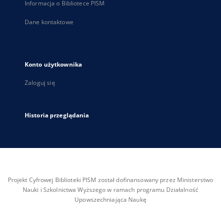
Informacja o Bibliotece PISM
Dane kontaktowe
Konto użytkownika
Zaloguj się
Historia przeglądania
Projekt Cyfrowej Biblioteki PISM został dofinansowany przez Ministerstwo
Nauki i Szkolnictwa Wyższego w ramach programu Działalność
Upowszechniająca Naukę